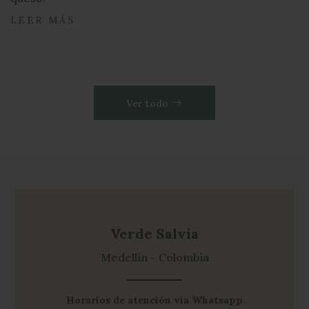
Verde Salvia
Medellín - Colombia
Horarios de atención vía Whatsapp
Lunes a Viernes: 9:00 AM – 5:00 PM
+57(320)682-5768
CONTÁCTANOS