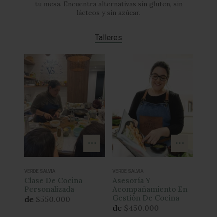
VERDE SALVIA
VERDE SALVIA
VERDE 
l
Clase De Cocina
Asesoría Y
Tall
Personalizada
Acompañamiento En
Pull
Gestión De Cocina
de
$550.000
$185
de
$450.000
Ver más