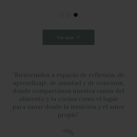
“Bienvenidos a espacio de reflexión, de
aprendizaje, de amistad y de conexión,
donde compartimos nuestra visión del
alimento y la cocina como el lugar
para sanar desde la intuición y el amor
propio”
Te acompañamos a redescubrir
tu cocina como un espacio creativo
y feliz. En cada curso exploramos,
reflexionamos, aprendemos y
conectamos con nosotros mismos
y con el alimento desde su esencia,
su historia, sus sabores y su