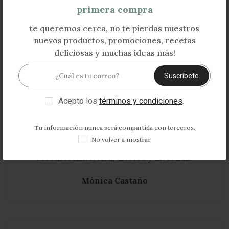
aprendo en sus clases y talleres cómo sanar
primera compra
no solo el cuerpo sino también el alma a
te queremos cerca, no te pierdas nuestros
través de la alimentación nutritiva, orgánica,
nuevos productos, promociones, recetas
reconfortante, rica, diversa y divertida.
deliciosas y muchas ideas más!
Mónica Castaño
Suscríbete
Acepto los
términos y condiciones
.
Tu información nunca será compartida con terceros.
No volver a mostrar
Patry gracias por compartir tus
conocimientos y por llevarnos a la mesa
productos saludables, llenos de sabor y amor