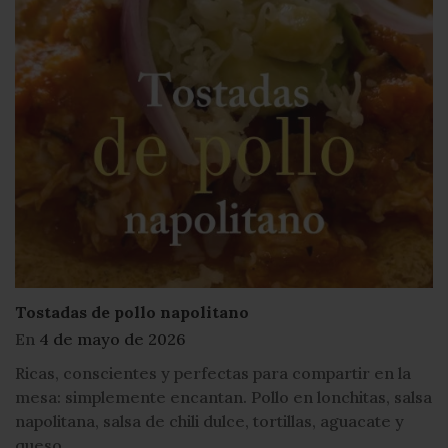
Leche Dorada
En
29 de diciembre de 2020
 la
Leche Dorada Milenaria y casi sagrada esta bebid
 salsa
además de ser un analgésico natural, es un poten
 y
antiinflamat...
LEER MÁS
Ver todo