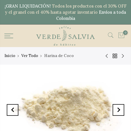
¡GRAN LIQUIDACIÓN!
Todos los productos con el 30% OFF
y el granel con el 40% hasta agotar inventario
Envíos a toda
Colombia
0
Inicio
Ver Todo
Harina de Coco