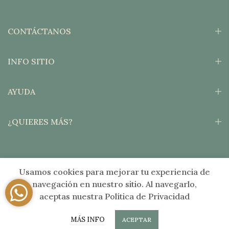
CONTÁCTANOS
INFO SITIO
AYUDA
¿QUIERES MÁS?
Usamos cookies para mejorar tu experiencia de
Copyright © 2026
Verde Salvia®
Todos los derechos reservados. Sitio por
navegación en nuestro sitio. Al navegarlo,
Moxie Digital
aceptas nuestra Política de Privacidad
0
Bolsa kraft 125 gr
MÁS INFO
ACEPTAR