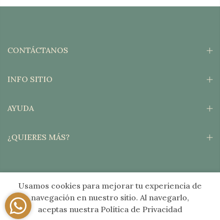
CONTÁCTANOS
INFO SITIO
AYUDA
¿QUIERES MÁS?
Usamos cookies para mejorar tu experiencia de
Copyright © 2026
Verde Salvia®
Todos los derechos reservados. Sitio por
navegación en nuestro sitio. Al navegarlo,
Moxie Digital
aceptas nuestra Política de Privacidad